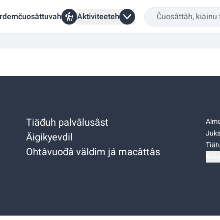
rdemčuosâttuvah
Aktiviteeteh
Tiäđuh palvâlusâst
Almo
Juks
Äigikyevdil
Tiätu
Ohtâvuođâ väldim já macâttâs
Niäs