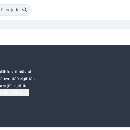
liih kevttimiävtuh
âmvuotâčielgiittâs
syejičielgiittâs
tádâsasâttâsah