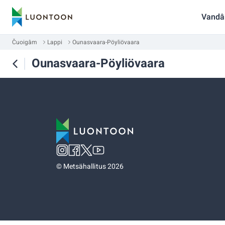
Vandâ
Čuoigâm
Lappi
Ounasvaara-Pöyliövaara
Ounasvaara-Pöyliövaara
©
Metsähallitus 2026