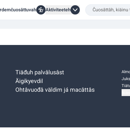
rdemčuosâttuvah
Aktiviteeteh
Tiäđuh palvâlusâst
Almo
Juks
Äigikyevdil
Tiätu
Ohtâvuođâ väldim já macâttâs
Niäs