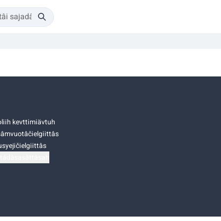
liih kevttimiävtuh
âmvuotâčielgiittâs
syejičielgiittâs
tádâsasâttâsah