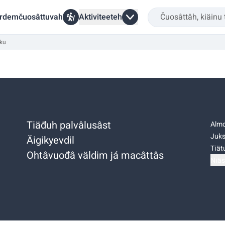
rdemčuosâttuvah
Aktiviteeteh
ku
Tiäđuh palvâlusâst
Almo
Juks
Äigikyevdil
Tiätu
Ohtâvuođâ väldim já macâttâs
Niäs