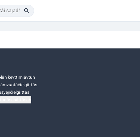
liih kevttimiävtuh
âmvuotâčielgiittâs
syejičielgiittâs
tádâsasâttâsah