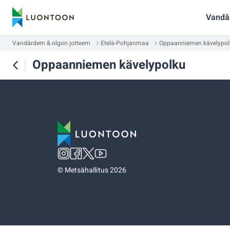
Vandâ
Vandârdem & olgon jotteem
Etelä-Pohjanmaa
Oppaanniemen kävelypol
Oppaanniemen kävelypolku
©
Metsähallitus 2026