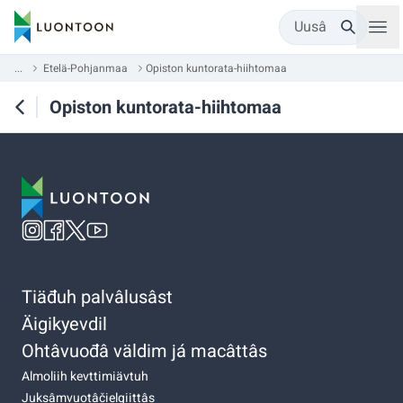
Uusâ
...
Etelä-Pohjanmaa
Opiston kuntorata-hiihtomaa
Opiston kuntorata-hiihtomaa
Tiäđuh palvâlusâst
Äigikyevdil
Ohtâvuođâ väldim já macâttâs
Almoliih kevttimiävtuh
Juksâmvuotâčielgiittâs