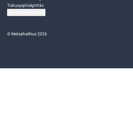
Tiätusyejičielgiittâs
Niästádâsasâttâsah
©
Metsähallitus 2026