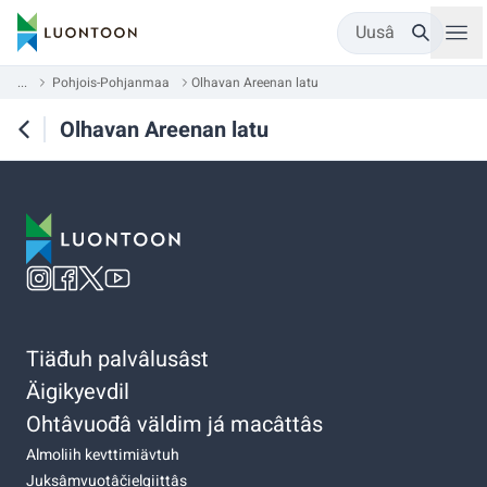
Uusâ
...
Pohjois-Pohjanmaa
Olhavan Areenan latu
Olhavan Areenan latu
Tiäđuh palvâlusâst
Äigikyevdil
Ohtâvuođâ väldim já macâttâs
Almoliih kevttimiävtuh
Juksâmvuotâčielgiittâs