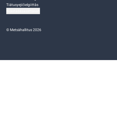
Tiätusyejičielgiittâs
Niästádâsasâttâsah
©
Metsähallitus 2026