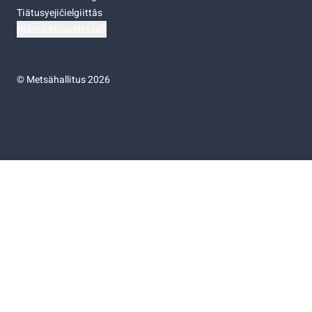
Tiätusyejičielgiittâs
Niästádâsasâttâsah
©
Metsähallitus 2026