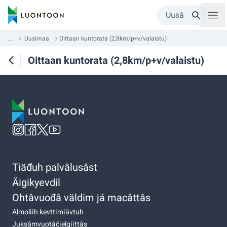
Uusâ
...
Uusimaa
Oittaan kuntorata (2,8km/p+v/valaistu)
Oittaan kuntorata (2,8km/p+v/valaistu)
Tiäđuh palvâlusâst
Äigikyevdil
Ohtâvuođâ väldim já macâttâs
Almoliih kevttimiävtuh
Juksâmvuotâčielgiittâs