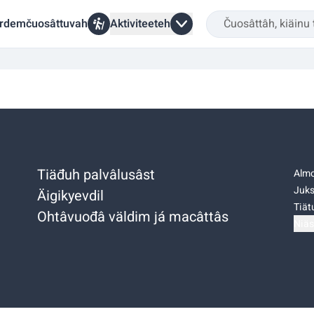
rdemčuosâttuvah
Aktiviteeteh
Tiäđuh palvâlusâst
Almo
Juks
Äigikyevdil
Tiätu
Ohtâvuođâ väldim já macâttâs
Niäs