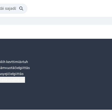
liih kevttimiävtuh
âmvuotâčielgiittâs
syejičielgiittâs
tádâsasâttâsah