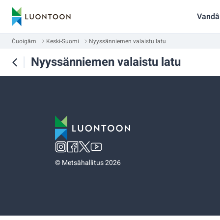
Vandâ
Čuoigâm
Keski-Suomi
Nyyssänniemen valaistu latu
Nyyssänniemen valaistu latu
©
Metsähallitus 2026