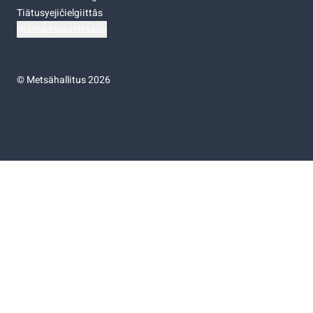
Tiätusyejičielgiittâs
Niästádâsasâttâsah
©
Metsähallitus 2026