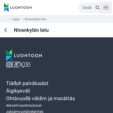
Uusâ
...
Lappi
Nivankylän latu
Nivankylän latu
Tiäđuh palvâlusâst
Äigikyevdil
Ohtâvuođâ väldim já macâttâs
Almoliih kevttimiävtuh
Juksâmvuotâčielgiittâs