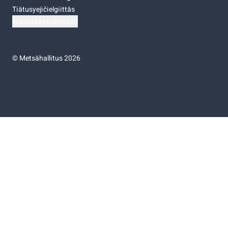
Tiätusyejičielgiittâs
Niästádâsasâttâsah
©
Metsähallitus 2026