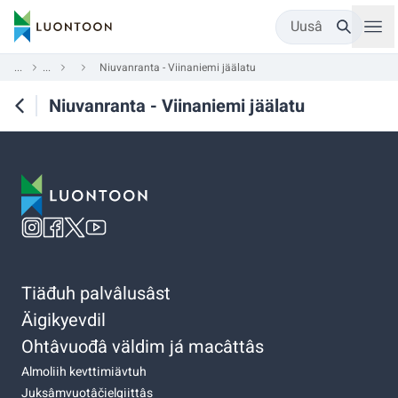
Uusâ
...
...
Niuvanranta - Viinaniemi jäälatu
Niuvanranta - Viinaniemi jäälatu
Tiäđuh palvâlusâst
Äigikyevdil
Ohtâvuođâ väldim já macâttâs
Almoliih kevttimiävtuh
Juksâmvuotâčielgiittâs