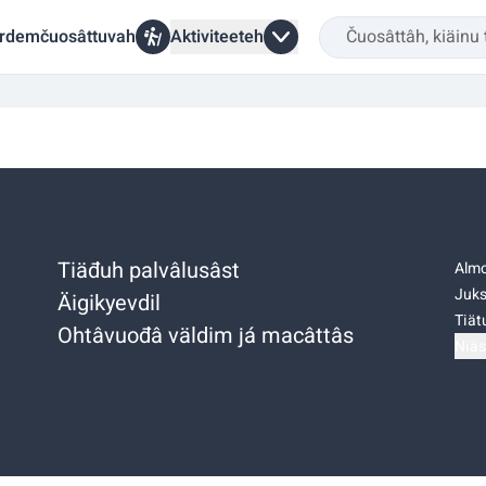
rdemčuosâttuvah
Aktiviteeteh
Tiäđuh palvâlusâst
Almo
Juks
Äigikyevdil
Tiätu
Ohtâvuođâ väldim já macâttâs
Niäs