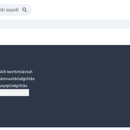
liih kevttimiävtuh
âmvuotâčielgiittâs
syejičielgiittâs
tádâsasâttâsah