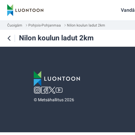
Vandâ
Čuoigâm
Pohjois-Pohjanmaa
Nilon koulun ladut 2km
Nilon koulun ladut 2km
©
Metsähallitus 2026