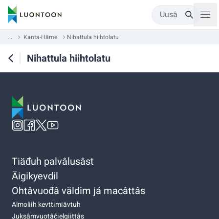
Uusâ
...
Kanta-Häme
Nihattula hiihtolatu
Nihattula hiihtolatu
Tiäđuh palvâlusâst
Äigikyevdil
Ohtâvuođâ väldim já macâttâs
Almoliih kevttimiävtuh
Juksâmvuotâčielgiittâs