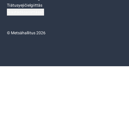
Tiätusyejičielgiittâs
Niästádâsasâttâsah
©
Metsähallitus 2026