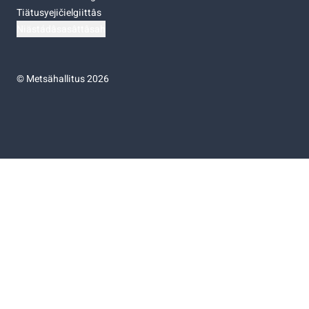
Tiätusyejičielgiittâs
Niästádâsasâttâsah
©
Metsähallitus 2026