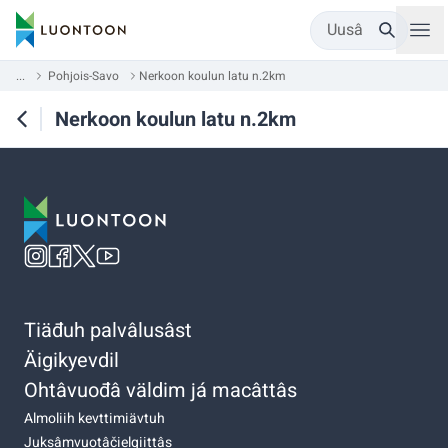
Uusâ
...
Pohjois-Savo
Nerkoon koulun latu n.2km
Nerkoon koulun latu n.2km
Tiäđuh palvâlusâst
Äigikyevdil
Ohtâvuođâ väldim já macâttâs
Almoliih kevttimiävtuh
Juksâmvuotâčielgiittâs