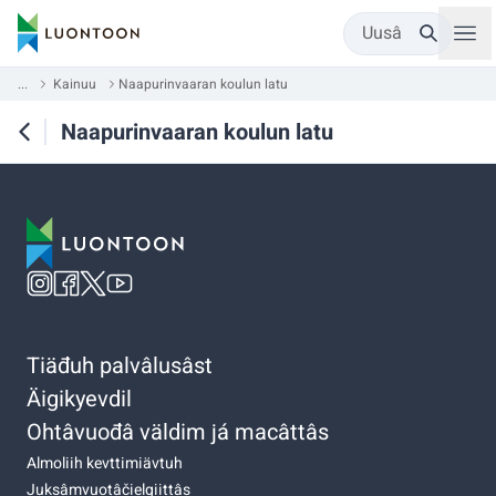
Uusâ
...
Kainuu
Naapurinvaaran koulun latu
Naapurinvaaran koulun latu
Tiäđuh palvâlusâst
Äigikyevdil
Ohtâvuođâ väldim já macâttâs
Almoliih kevttimiävtuh
Juksâmvuotâčielgiittâs