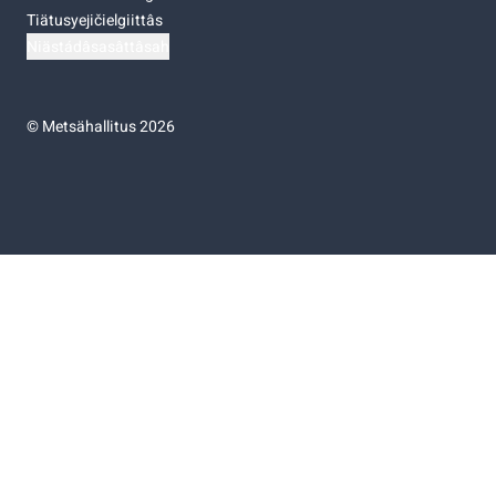
Tiätusyejičielgiittâs
Niästádâsasâttâsah
©
Metsähallitus 2026