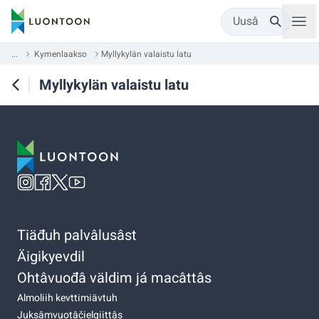
Uusâ
...
Kymenlaakso
Myllykylän valaistu latu
Myllykylän valaistu latu
Tiäđuh palvâlusâst
Äigikyevdil
Ohtâvuođâ väldim já macâttâs
Almoliih kevttimiävtuh
Juksâmvuotâčielgiittâs