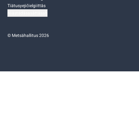
Tiätusyejičielgiittâs
Niästádâsasâttâsah
©
Metsähallitus 2026