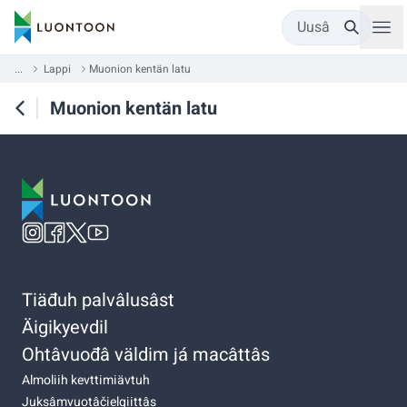
Uusâ
...
Lappi
Muonion kentän latu
Muonion kentän latu
Tiäđuh palvâlusâst
Äigikyevdil
Ohtâvuođâ väldim já macâttâs
Almoliih kevttimiävtuh
Juksâmvuotâčielgiittâs