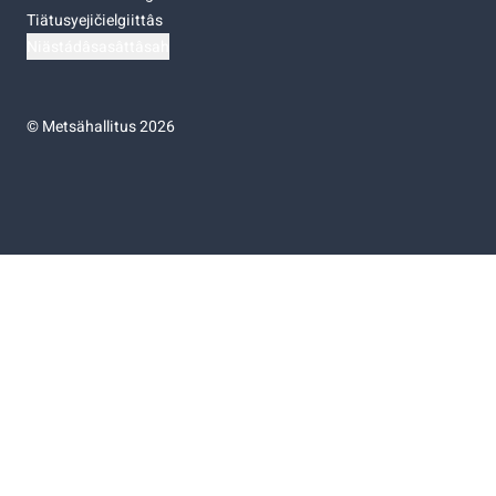
Tiätusyejičielgiittâs
Niästádâsasâttâsah
©
Metsähallitus 2026