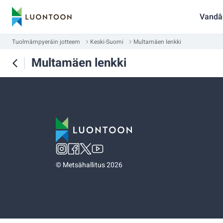
Vandâ
Tuolmâmpyeráin jotteem
Keski-Suomi
Multamäen lenkki
Multamäen lenkki
©
Metsähallitus 2026