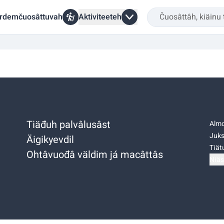
rdemčuosâttuvah
Aktiviteeteh
Tiäđuh palvâlusâst
Almo
Juks
Äigikyevdil
Tiätu
Ohtâvuođâ väldim já macâttâs
Niäs