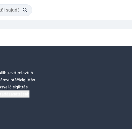
liih kevttimiävtuh
âmvuotâčielgiittâs
syejičielgiittâs
tádâsasâttâsah