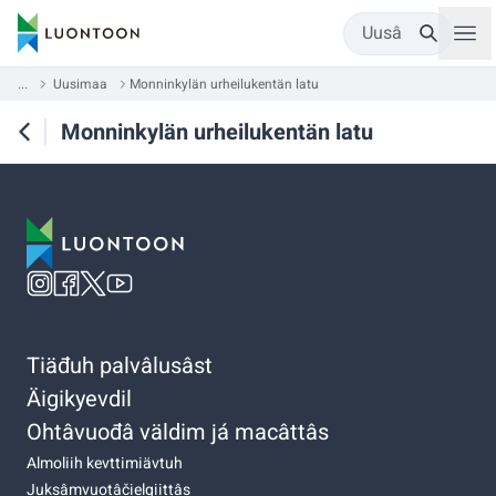
Uusâ
...
Uusimaa
Monninkylän urheilukentän latu
Monninkylän urheilukentän latu
Tiäđuh palvâlusâst
Äigikyevdil
Ohtâvuođâ väldim já macâttâs
Almoliih kevttimiävtuh
Juksâmvuotâčielgiittâs