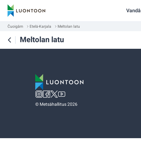
Vandâ
Čuoigâm
Etelä-Karjala
Meltolan latu
Meltolan latu
©
Metsähallitus 2026