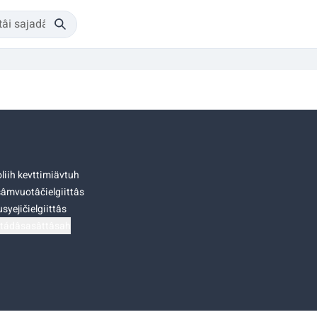
liih kevttimiävtuh
âmvuotâčielgiittâs
syejičielgiittâs
tádâsasâttâsah