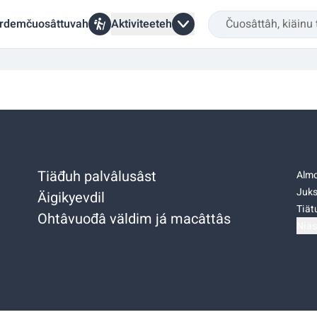
rdemčuosâttuvah
Aktiviteeteh
Tiäđuh palvâlusâst
Almo
Juks
Äigikyevdil
Tiätu
Ohtâvuođâ väldim já macâttâs
Niäs