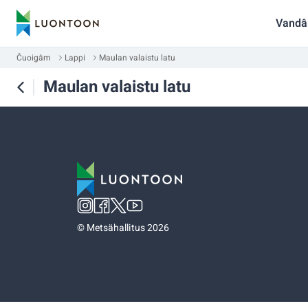
Vandâ
Čuoigâm
Lappi
Maulan valaistu latu
Maulan valaistu latu
©
Metsähallitus 2026