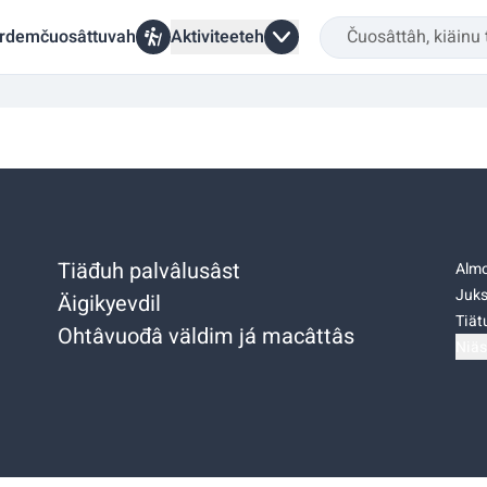
rdemčuosâttuvah
Aktiviteeteh
Tiäđuh palvâlusâst
Almo
Juks
Äigikyevdil
Tiätu
Ohtâvuođâ väldim já macâttâs
Niäs