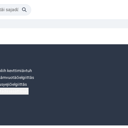
liih kevttimiävtuh
âmvuotâčielgiittâs
syejičielgiittâs
tádâsasâttâsah