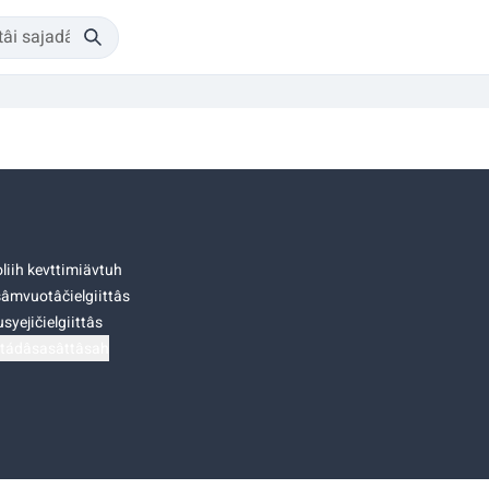
liih kevttimiävtuh
âmvuotâčielgiittâs
syejičielgiittâs
tádâsasâttâsah