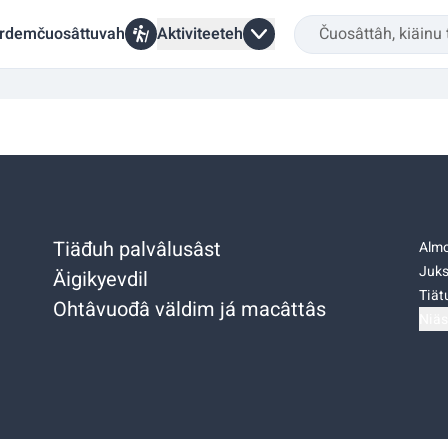
rdemčuosâttuvah
Aktiviteeteh
Tiäđuh palvâlusâst
Almo
Juks
Äigikyevdil
Tiätu
Ohtâvuođâ väldim já macâttâs
Niäs