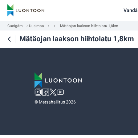
Vandâ
Čuoigâm
Uusimaa
Mätäojan laakson hiihtolatu 1,8km
Mätäojan laakson hiihtolatu 1,8km
©
Metsähallitus 2026