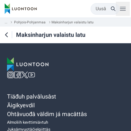
Uusâ
...
Pohjois-Pohjanmaa
Maksinharjun valaistu latu
Maksinharjun valaistu latu
Tiäđuh palvâlusâst
Äigikyevdil
Ohtâvuođâ väldim já macâttâs
Almoliih kevttimiävtuh
Juksâmvuotâčielgiittâs