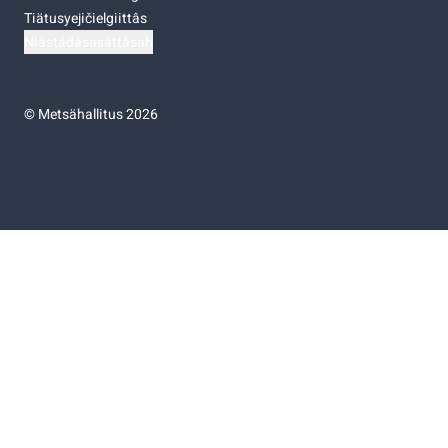
Tiätusyejičielgiittâs
Niästádâsasâttâsah
©
Metsähallitus 2026