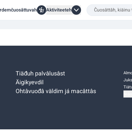
rdemčuosâttuvah
Aktiviteeteh
Tiäđuh palvâlusâst
Almo
Juks
Äigikyevdil
Tiätu
Ohtâvuođâ väldim já macâttâs
Niäs