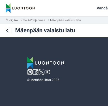
Vandâ
Čuoigâm
Etelä-Pohjanmaa
Mäenpään valaistu latu
Mäenpään valaistu latu
©
Metsähallitus 2026