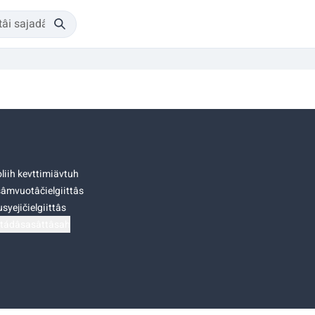
liih kevttimiävtuh
âmvuotâčielgiittâs
syejičielgiittâs
tádâsasâttâsah