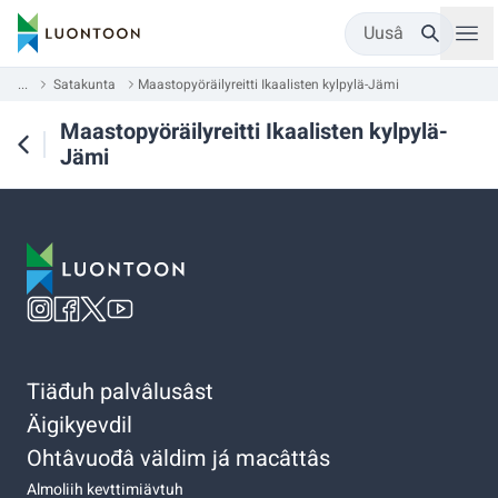
Uusâ
...
Satakunta
Maastopyöräilyreitti Ikaalisten kylpylä-Jämi
Maastopyöräilyreitti Ikaalisten kylpylä-
Jämi
Tiäđuh palvâlusâst
Äigikyevdil
Ohtâvuođâ väldim já macâttâs
Almoliih kevttimiävtuh