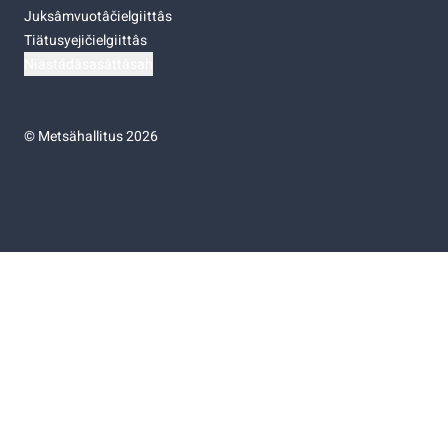
Juksâmvuotâčielgiittâs
Tiätusyejičielgiittâs
Niästádâsasâttâsah
©
Metsähallitus 2026