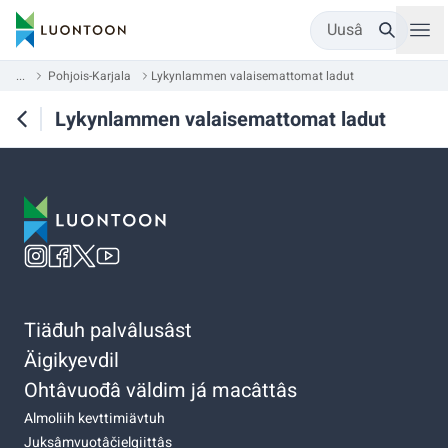
Uusâ
...
Pohjois-Karjala
Lykynlammen valaisemattomat ladut
Lykynlammen valaisemattomat ladut
Tiäđuh palvâlusâst
Äigikyevdil
Ohtâvuođâ väldim já macâttâs
Almoliih kevttimiävtuh
Juksâmvuotâčielgiittâs