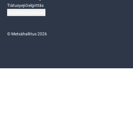
Tiätusyejičielgiittâs
Niästádâsasâttâsah
©
Metsähallitus 2026