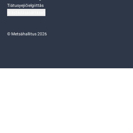
Tiätusyejičielgiittâs
Niästádâsasâttâsah
©
Metsähallitus 2026