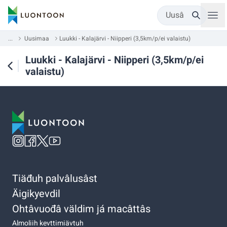
Uusâ
...
Uusimaa
Luukki - Kalajärvi - Niipperi (3,5km/p/ei valaistu)
Luukki - Kalajärvi - Niipperi (3,5km/p/ei
valaistu)
Tiäđuh palvâlusâst
Äigikyevdil
Ohtâvuođâ väldim já macâttâs
Almoliih kevttimiävtuh