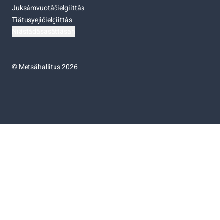
Juksâmvuotâčielgiittâs
Tiätusyejičielgiittâs
Niästádâsasâttâsah
©
Metsähallitus 2026