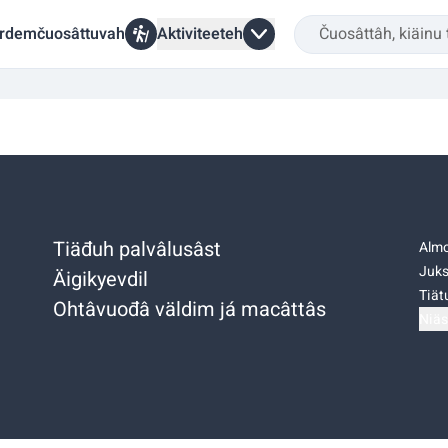
rdemčuosâttuvah
Aktiviteeteh
Tiäđuh palvâlusâst
Almo
Juks
Äigikyevdil
Tiätu
Ohtâvuođâ väldim já macâttâs
Niäs