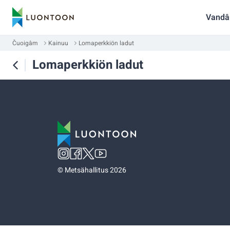
Vandâ
Čuoigâm
Kainuu
Lomaperkkiön ladut
Lomaperkkiön ladut
©
Metsähallitus 2026