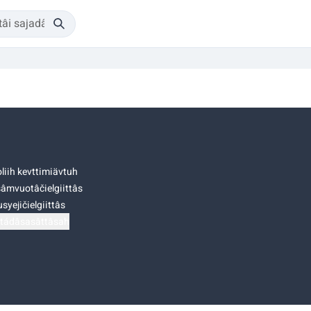
liih kevttimiävtuh
âmvuotâčielgiittâs
syejičielgiittâs
tádâsasâttâsah