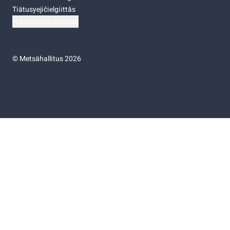
Tiätusyejičielgiittâs
Niästádâsasâttâsah
©
Metsähallitus 2026