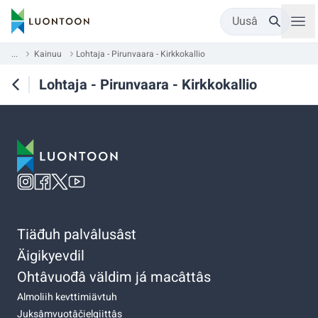
Uusâ
...
Kainuu
Lohtaja - Pirunvaara - Kirkkokallio
Lohtaja - Pirunvaara - Kirkkokallio
Tiäđuh palvâlusâst
Äigikyevdil
Ohtâvuođâ väldim já macâttâs
Almoliih kevttimiävtuh
Juksâmvuotâčielgiittâs