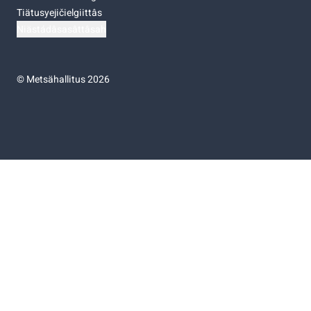
Tiätusyejičielgiittâs
Niästádâsasâttâsah
©
Metsähallitus 2026