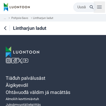
Uusâ
...
Pohjois-Savo
Lintharjun ladut
Lintharjun ladut
Tiäđuh palvâlusâst
Äigikyevdil
Ohtâvuođâ väldim já macâttâs
Almoliih kevttimiävtuh
Juksâmvuotâčielgiittâs