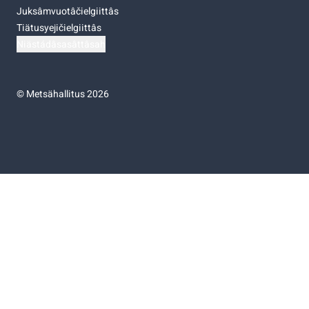
Juksâmvuotâčielgiittâs
Tiätusyejičielgiittâs
Niästádâsasâttâsah
©
Metsähallitus 2026