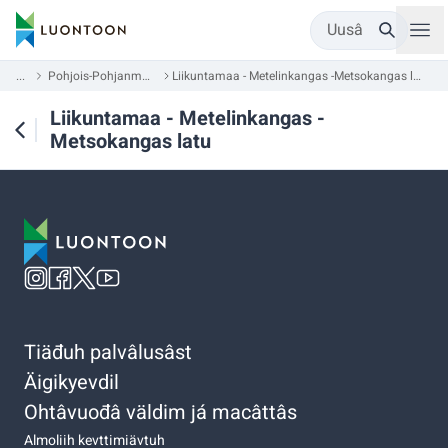
Uusâ
...
Pohjois-Pohjanmaa
Liikuntamaa - Metelinkangas -Metsokangas latu
Liikuntamaa - Metelinkangas -
Metsokangas latu
Tiäđuh palvâlusâst
Äigikyevdil
Ohtâvuođâ väldim já macâttâs
Almoliih kevttimiävtuh