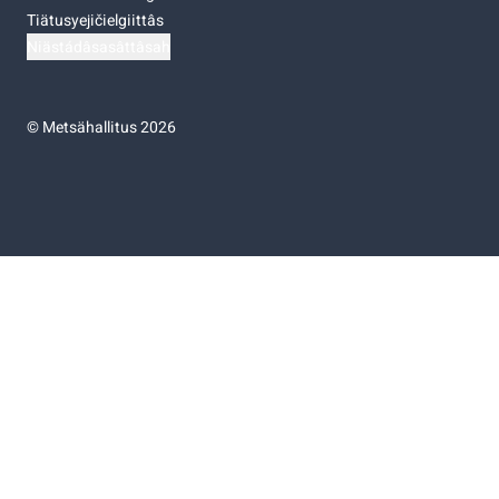
Tiätusyejičielgiittâs
Niästádâsasâttâsah
©
Metsähallitus 2026