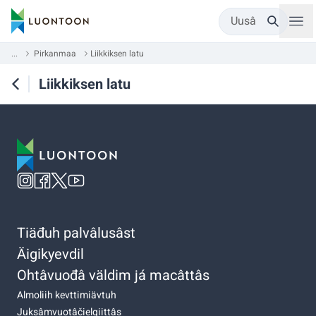
Uusâ
...
Pirkanmaa
Liikkiksen latu
Liikkiksen latu
Tiäđuh palvâlusâst
Äigikyevdil
Ohtâvuođâ väldim já macâttâs
Almoliih kevttimiävtuh
Juksâmvuotâčielgiittâs