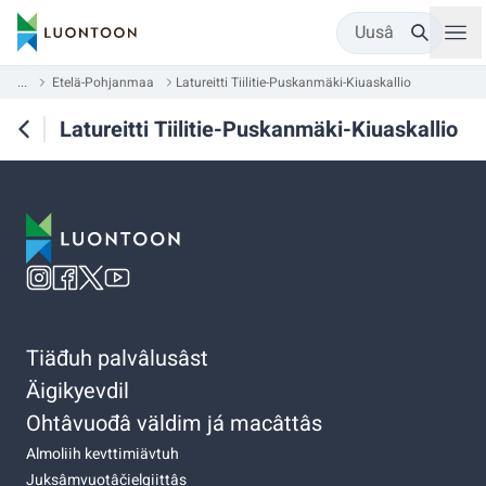
Uusâ
...
Etelä-Pohjanmaa
Latureitti Tiilitie-Puskanmäki-Kiuaskallio
Latureitti Tiilitie-Puskanmäki-Kiuaskallio
Tiäđuh palvâlusâst
Äigikyevdil
Ohtâvuođâ väldim já macâttâs
Almoliih kevttimiävtuh
Juksâmvuotâčielgiittâs