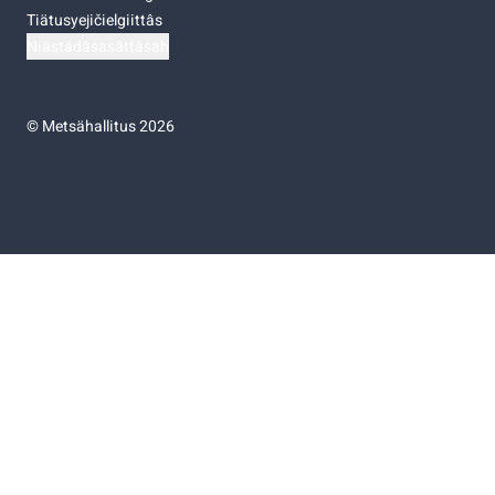
Tiätusyejičielgiittâs
Niästádâsasâttâsah
©
Metsähallitus 2026