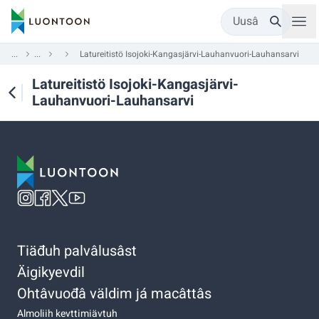
Uusâ
...
...
Latureitistö Isojoki-Kangasjärvi-Lauhanvuori-Lauhansarvi
Latureitistö Isojoki-Kangasjärvi-
Lauhanvuori-Lauhansarvi
Tiäđuh palvâlusâst
Äigikyevdil
Ohtâvuođâ väldim já macâttâs
Almoliih kevttimiävtuh