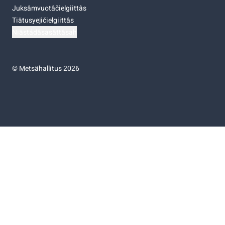
Juksâmvuotâčielgiittâs
Tiätusyejičielgiittâs
Niästádâsasâttâsah
©
Metsähallitus 2026