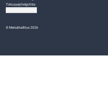
Tiätusyejičielgiittâs
Niästádâsasâttâsah
©
Metsähallitus 2026