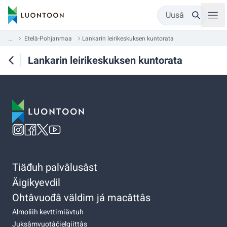
Uusâ
...
Etelä-Pohjanmaa
Lankarin leirikeskuksen kuntorata
Lankarin leirikeskuksen kuntorata
Tiäđuh palvâlusâst
Äigikyevdil
Ohtâvuođâ väldim já macâttâs
Almoliih kevttimiävtuh
Juksâmvuotâčielgiittâs