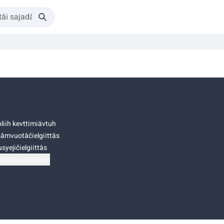
liih kevttimiävtuh
âmvuotâčielgiittâs
syejičielgiittâs
tádâsasâttâsah