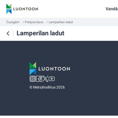
Vandâ
Čuoigâm
Pohjois-Savo
Lamperilan ladut
Lamperilan ladut
©
Metsähallitus 2026