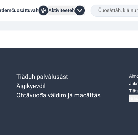
rdemčuosâttuvah
Aktiviteeteh
Tiäđuh palvâlusâst
Almo
Juks
Äigikyevdil
Tiätu
Ohtâvuođâ väldim já macâttâs
Niäs