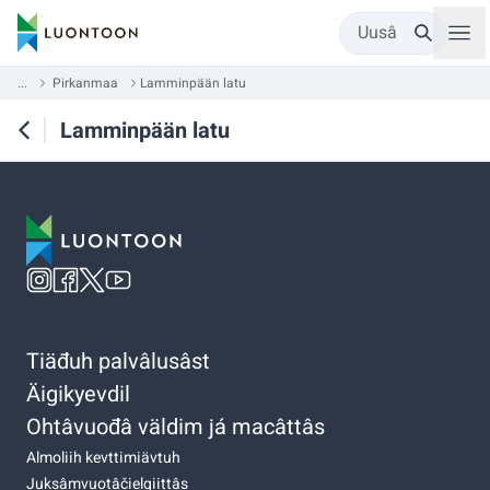
Uusâ
...
Pirkanmaa
Lamminpään latu
Lamminpään latu
Tiäđuh palvâlusâst
Äigikyevdil
Ohtâvuođâ väldim já macâttâs
Almoliih kevttimiävtuh
Juksâmvuotâčielgiittâs