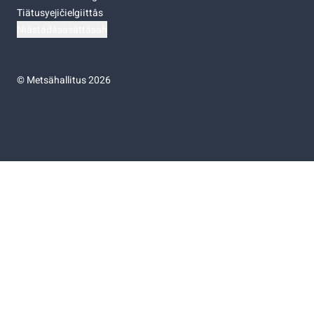
Tiätusyejičielgiittâs
Niästádâsasâttâsah
©
Metsähallitus 2026