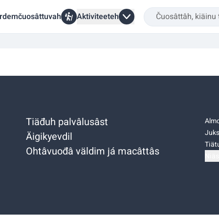
rdemčuosâttuvah
Aktiviteeteh
Tiäđuh palvâlusâst
Almo
Juks
Äigikyevdil
Tiätu
Ohtâvuođâ väldim já macâttâs
Niäs