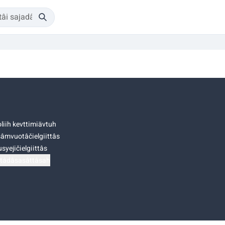
liih kevttimiävtuh
âmvuotâčielgiittâs
syejičielgiittâs
tádâsasâttâsah