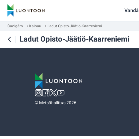
Vandâ
Čuoigâm
Kainuu
Ladut Opisto-Jäätiö-Kaarreniemi
Ladut Opisto-Jäätiö-Kaarreniemi
©
Metsähallitus 2026