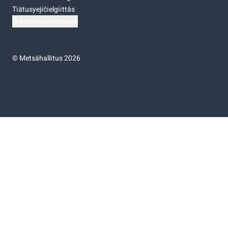
Tiätusyejičielgiittâs
Niästádâsasâttâsah
©
Metsähallitus 2026