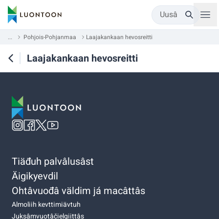
Uusâ
...
Pohjois-Pohjanmaa
Laajakankaan hevosreitti
Laajakankaan hevosreitti
Tiäđuh palvâlusâst
Äigikyevdil
Ohtâvuođâ väldim já macâttâs
Almoliih kevttimiävtuh
Juksâmvuotâčielgiittâs