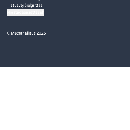
Tiätusyejičielgiittâs
Niästádâsasâttâsah
©
Metsähallitus 2026