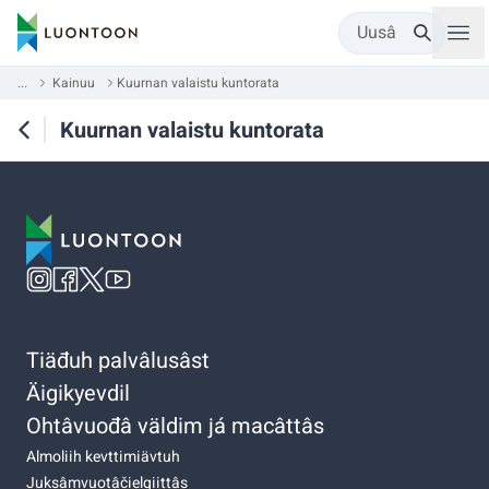
Uusâ
...
Kainuu
Kuurnan valaistu kuntorata
Kuurnan valaistu kuntorata
Tiäđuh palvâlusâst
Äigikyevdil
Ohtâvuođâ väldim já macâttâs
Almoliih kevttimiävtuh
Juksâmvuotâčielgiittâs