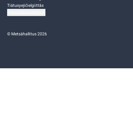
Tiätusyejičielgiittâs
Niästádâsasâttâsah
©
Metsähallitus 2026