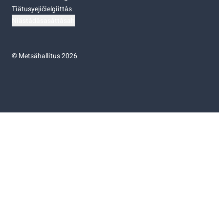
Tiätusyejičielgiittâs
Niästádâsasâttâsah
©
Metsähallitus 2026