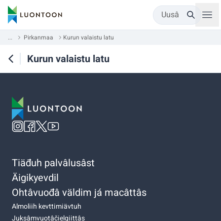
Uusâ
...
Pirkanmaa
Kurun valaistu latu
Kurun valaistu latu
Tiäđuh palvâlusâst
Äigikyevdil
Ohtâvuođâ väldim já macâttâs
Almoliih kevttimiävtuh
Juksâmvuotâčielgiittâs