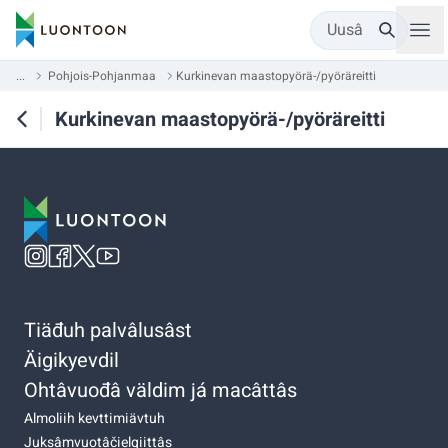
Uusâ
...
Pohjois-Pohjanmaa
Kurkinevan maastopyörä-/pyöräreitti
Kurkinevan maastopyörä-/pyöräreitti
Tiäđuh palvâlusâst
Äigikyevdil
Ohtâvuođâ väldim já macâttâs
Almoliih kevttimiävtuh
Juksâmvuotâčielgiittâs