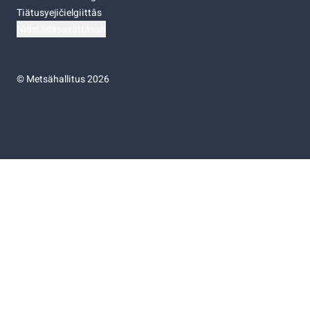
Tiätusyejičielgiittâs
Niästádâsasâttâsah
©
Metsähallitus 2026