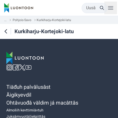
Uusâ
...
Pohjois-Savo
Kurkiharju-Kortejoki-latu
Kurkiharju-Kortejoki-latu
Tiäđuh palvâlusâst
Äigikyevdil
Ohtâvuođâ väldim já macâttâs
Almoliih kevttimiävtuh
Juksâmvuotâčielgiittâs