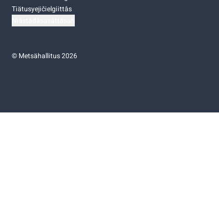
Tiätusyejičielgiittâs
Niästádâsasâttâsah
©
Metsähallitus 2026