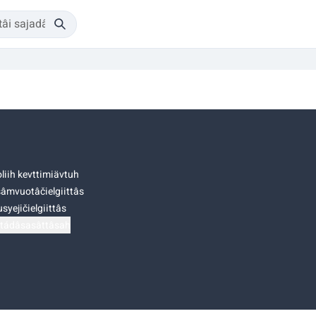
liih kevttimiävtuh
âmvuotâčielgiittâs
syejičielgiittâs
tádâsasâttâsah