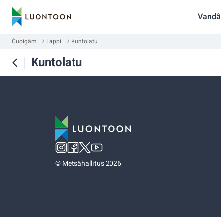
Vandâ
Čuoigâm
Lappi
Kuntolatu
Kuntolatu
©
Metsähallitus 2026