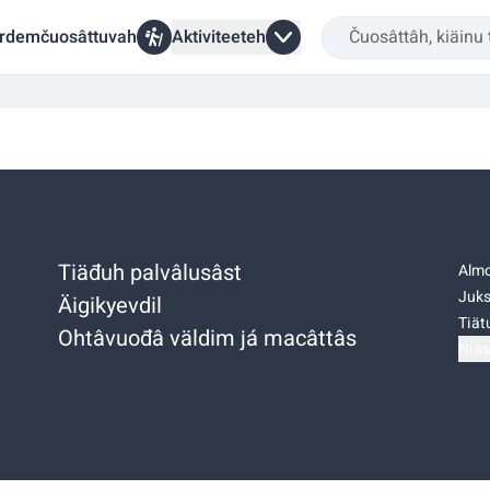
rdemčuosâttuvah
Aktiviteeteh
Tiäđuh palvâlusâst
Almo
Juks
Äigikyevdil
Tiätu
Ohtâvuođâ väldim já macâttâs
Niäs