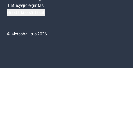
Tiätusyejičielgiittâs
Niästádâsasâttâsah
©
Metsähallitus 2026