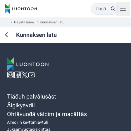
Uusâ
...
Päijät-Häme
Kunnaksen latu
Kunnaksen latu
Tiäđuh palvâlusâst
Äigikyevdil
Ohtâvuođâ väldim já macâttâs
Almoliih kevttimiävtuh
Juksâmvuotâčielgiittâs