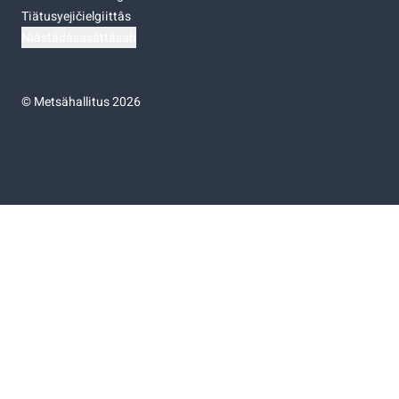
Tiätusyejičielgiittâs
Niästádâsasâttâsah
©
Metsähallitus 2026