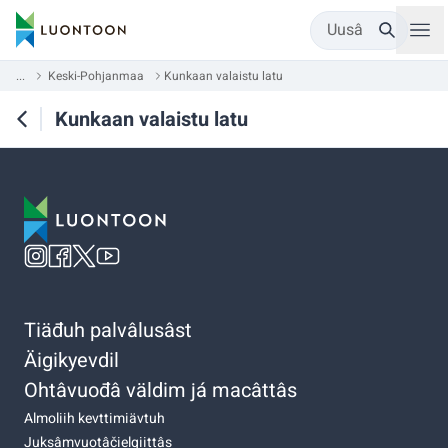
Uusâ
...
Keski-Pohjanmaa
Kunkaan valaistu latu
Kunkaan valaistu latu
Tiäđuh palvâlusâst
Äigikyevdil
Ohtâvuođâ väldim já macâttâs
Almoliih kevttimiävtuh
Juksâmvuotâčielgiittâs