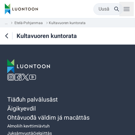
Uusâ
...
Etelä-Pohjanmaa
Kultavuoren kuntorata
Kultavuoren kuntorata
Tiäđuh palvâlusâst
Äigikyevdil
Ohtâvuođâ väldim já macâttâs
Almoliih kevttimiävtuh
Juksâmvuotâčielgiittâs