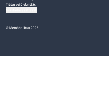
Tiätusyejičielgiittâs
Niästádâsasâttâsah
©
Metsähallitus 2026