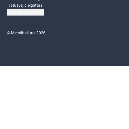
Tiätusyejičielgiittâs
Niästádâsasâttâsah
©
Metsähallitus 2026