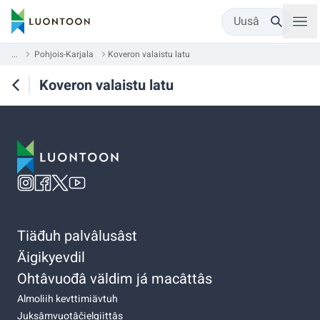
Uusâ
...
Pohjois-Karjala
Koveron valaistu latu
Koveron valaistu latu
Tiäđuh palvâlusâst
Äigikyevdil
Ohtâvuođâ väldim já macâttâs
Almoliih kevttimiävtuh
Juksâmvuotâčielgiittâs