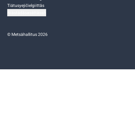
Tiätusyejičielgiittâs
Niästádâsasâttâsah
©
Metsähallitus 2026