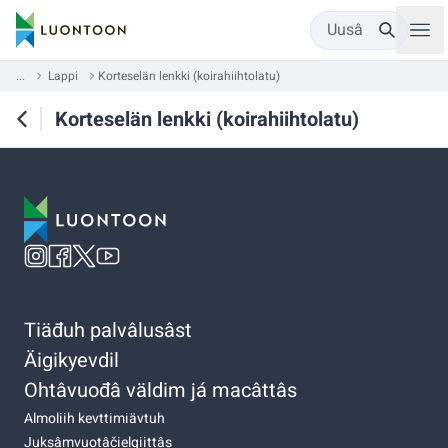
Uusâ
...
Lappi
Korteselän lenkki (koirahiihtolatu)
Korteselän lenkki (koirahiihtolatu)
Tiäđuh palvâlusâst
Äigikyevdil
Ohtâvuođâ väldim já macâttâs
Almoliih kevttimiävtuh
Juksâmvuotâčielgiittâs