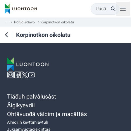
Uusâ
...
Pohjois-Savo
Korpinotkon oikolatu
Korpinotkon oikolatu
Tiäđuh palvâlusâst
Äigikyevdil
Ohtâvuođâ väldim já macâttâs
Almoliih kevttimiävtuh
Juksâmvuotâčielgiittâs