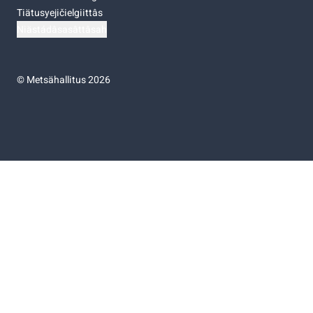
Tiätusyejičielgiittâs
Niästádâsasâttâsah
©
Metsähallitus 2026